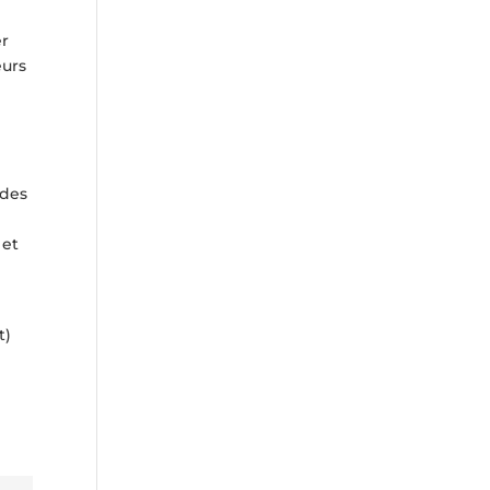
er
eurs
 des
 et
t)