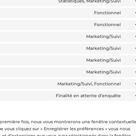
Statistiques, Marketing/Suivi
Cons
to
Fonctionnel
Cons
serv
to
Fonctionnel
wisti
Cons
serv
to
Marketing/Suivi
word
Cons
serv
to
Marketing/Suivi
word
Cons
serv
to
Marketing/Suivi
goog
Cons
serv
font
to
Marketing/Suivi
goog
Cons
serv
reca
to
Marketing/Suivi, Fonctionnel
goog
Cons
serv
map
to
Finalité en attente d’enquête
yout
Cons
serv
to
face
serv
dive
a première fois, nous vous montrerons une fenêtre contextuell
ue vous cliquez sur « Enregistrer les préférences » vous nous
es et d’extensions que vous avez sélectionnés dans la fenêtre