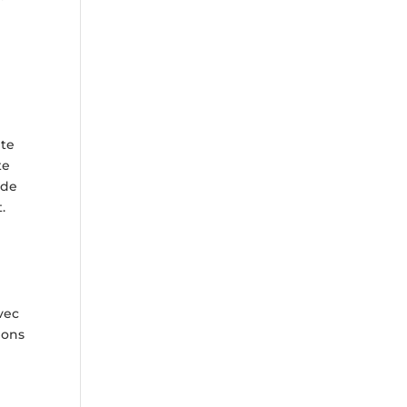
pte
te
 de
.
Avec
dons