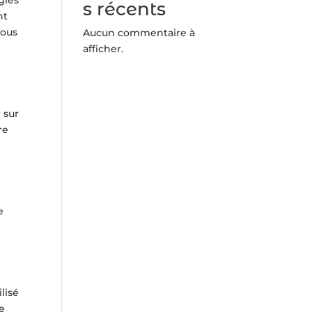
s récents
nt
vous
Aucun commentaire à
afficher.
 sur
re
e
lisé
de